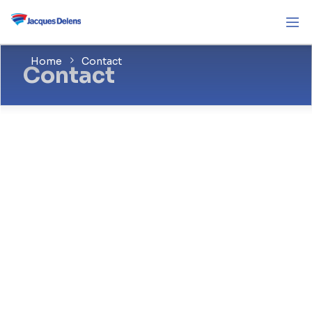
Home
Contact
Contact
Hoofdkantoor
Gemeenschappenlaan, 100
1200 Brussel
België
Telefoon: 02/566.96.00
E-mailadres:
info@jacquesdelens.be
Hier vindt u alle informatie die u moet weten