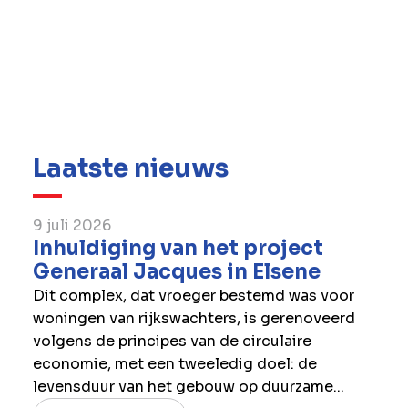
Bovendien zijn de meeste van haar entiteiten
gecertificeerd voor ISO 45001 en is BESIX een
gecertificeerd trainingcentrum van de IOSH
(Institution of Occupational Safety and
Health; instituut voor veiligheid en
gezondheid op het werk)
Laatste nieuws
9 juli 2026
Inhuldiging van het project
Generaal Jacques in Elsene
Dit complex, dat vroeger bestemd was voor
woningen van rijkswachters, is gerenoveerd
volgens de principes van de circulaire
economie, met een tweeledig doel: de
levensduur van het gebouw op duurzame...