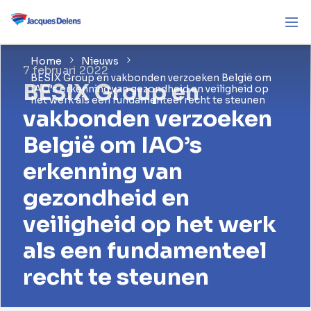
Home
Nieuws
7 februari 2022
BESIX Group en vakbonden verzoeken België om
BESIX Group en
IAO’s erkenning van gezondheid en veiligheid op
het werk als een fundamenteel recht te steunen
vakbonden verzoeken
België om IAO’s
erkenning van
gezondheid en
veiligheid op het werk
als een fundamenteel
recht te steunen