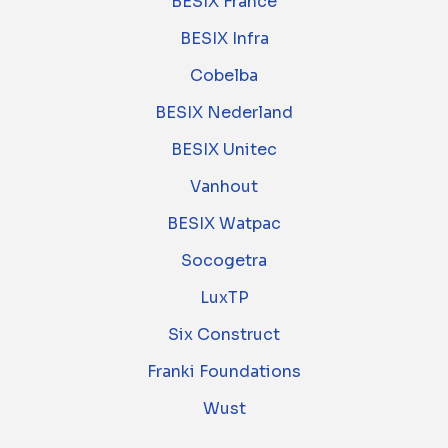
BESIX France
BESIX Infra
Cobelba
BESIX Nederland
BESIX Unitec
Vanhout
BESIX Watpac
Socogetra
LuxTP
Six Construct
Franki Foundations
Wust