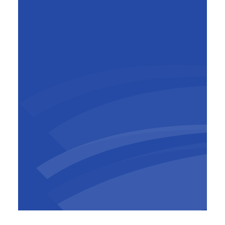
Geert Aelbrecht
Chief People Officer, Group
Sustainability & ESG Officer,
BESIX Group
Gezondheid en veiligheid op het werk is