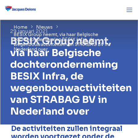
Home
Nieuws
29 januari 2021
BESIX Group neemt, via haar Belgische
BESIX Group neemt,
dochteronderneming BESIX Infra, de
wegenbouwactiviteiten van STRABAG BV in
via haar Belgische
Nederland over
dochteronderneming
BESIX Infra, de
wegenbouwactiviteiten
van STRABAG BV in
Nederland over
De activiteiten zullen integraal
worden voortgezet onder de