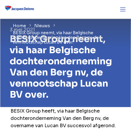
Home
Nieuws
3 mei 2021
BESIX Group neemt, via haar Belgische
BESIX Group neemt,
dochteronderneming Van den Berg nv, de
vennootschap Lucan BV over.
via haar Belgische
dochteronderneming
Van den Berg nv, de
vennootschap Lucan
BV over.
BESIX Group heeft, via haar Belgische
dochteronderneming Van den Berg nv, de
overname van Lucan BV succesvol afgerond.