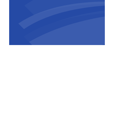
De werken aan de Bospoortbrug en de oevers
zijn
gestart in augustus 2024
en lopen
volgens de huidige planning door tot het
najaar van 2026. Nu het brugdek geplaatst is
wordt de technische installatie van de brug
afgewerkt. Ook de werken aan de vernieuwde
oevers, het verlaagde jaagpad en de
toegangshelling richting het stationsplein