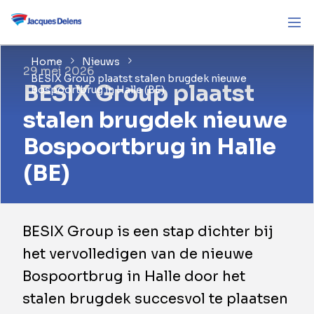
Home
Nieuws
29 mei 2026
BESIX Group plaatst stalen brugdek nieuwe
BESIX Group plaatst
Bospoortbrug in Halle (BE)
stalen brugdek nieuwe
Bospoortbrug in Halle
(BE)
BESIX Group is een stap dichter bij
het vervolledigen van de nieuwe
Bospoortbrug in Halle door het
stalen brugdek succesvol te plaatsen