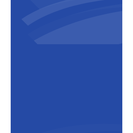
Günther Muyshondt
Operations Manager
,
BESIX
Belgium-Luxembourg