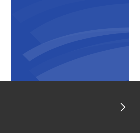
Günther Muyshondt
Operations Manager
,
BESIX
Belgium-Luxembourg