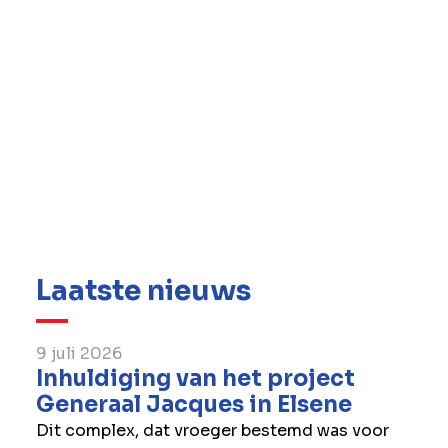
Dit terwijl ze haar gediversifieerde activiteiten
met recurrente inkomsten ontwikkelt en haar
regionale en gespecialiseerde activiteiten
verder verankert.
Haar missie blijft ongewijzigd: bouwen aan
een duurzame toekomst door te streven naar
uitmuntendheid in haar kernactiviteiten en
flexibel in te spelen op veranderende
marktbehoeften.
Laatste nieuws
9 juli 2026
Inhuldiging van het project
Generaal Jacques in Elsene
Dit complex, dat vroeger bestemd was voor