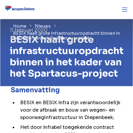
Home
Nieuws
11 februari 2020
BESIX haalt grote infrastructuuropdracht binnen in
BESIX haalt grote
het kader van het Spartacus-project
infrastructuuropdracht
binnen in het kader van
het Spartacus-project
Samenvatting
BESIX en BESIX Infra zijn verantwoordelijk
voor de afbraak en bouw van wegen- en
spoorweginfrastructuur in Diepenbeek;
Het door Infrabel toegekende contract