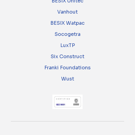
BESIX Unitec
Vanhout
BESIX Watpac
Socogetra
LuxTP
Six Construct
Franki Foundations
Wust