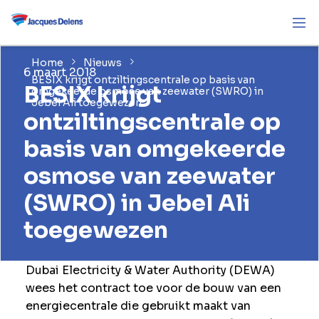
Home
Nieuws
6 maart 2018
BESIX krijgt ontziltingscentrale op basis van
BESIX krijgt
omgekeerde osmose van zeewater (SWRO) in
Jebel Ali toegewezen
ontziltingscentrale op
basis van omgekeerde
osmose van zeewater
(SWRO) in Jebel Ali
toegewezen
Dubai Electricity & Water Authority (DEWA)
wees het contract toe voor de bouw van een
energiecentrale die gebruikt maakt van