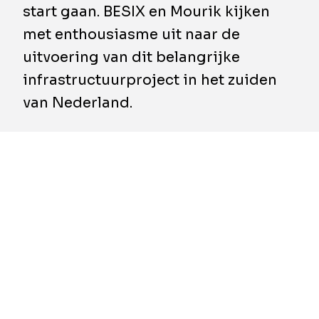
start gaan. BESIX en Mourik kijken
met enthousiasme uit naar de
uitvoering van dit belangrijke
infrastructuurproject in het zuiden
van Nederland.
De kogel is door de kerk: de Provinciale
Staten van Noord-Brabant en de
gemeenteraden van Heusden en Waalwijk
hebben ingestemd met de aanvullende
financiering voor de Gebiedsontwikkeling
Oostelijke Langstraat (GOL). Nu ook het
budget rond is, kan de uitvoering definitief