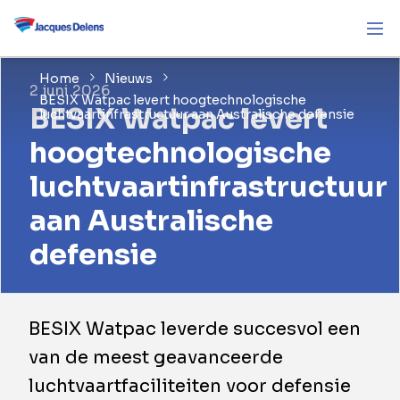
Home
Nieuws
2 juni 2026
BESIX Watpac levert hoogtechnologische
BESIX Watpac levert
luchtvaartinfrastructuur aan Australische defensie
hoogtechnologische
luchtvaartinfrastructuur
aan Australische
defensie
BESIX Watpac leverde succesvol een
van de meest geavanceerde
luchtvaartfaciliteiten voor defensie