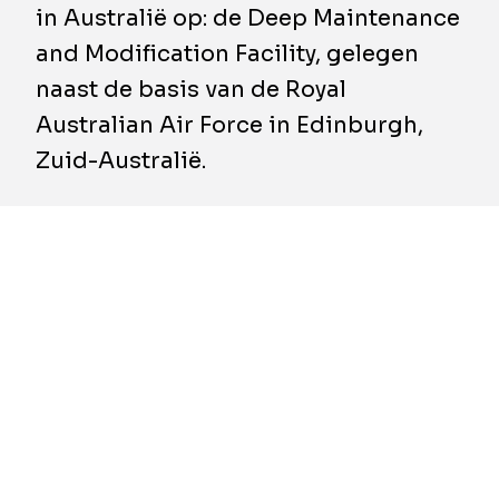
in Australië op: de Deep Maintenance
and Modification Facility, gelegen
naast de basis van de Royal
Australian Air Force in Edinburgh,
Zuid-Australië.
In april 2024 kende Renewal SA aan BESIX
Watpac de opdracht toe voor het ontwerp en
de bouw van de Deep Maintenance and
Modification Facility voor het Australische
ministerie van Defensie. Het project, met een
waarde van 200 miljoen AUD, werd succesvol
gerealiseerd van voorbereidende werken tot