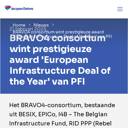
Home
Nieuws
21 februari 2025
BRAVO4 consortium wint prestigieuze award
BRAVO4 consortium
'European Infrastructure Deal of the Year' van PFI
wint prestigieuze
award 'European
Infrastructure Deal of
the Year' van PFI
Het BRAVO4-consortium, bestaande
uit BESIX, EPICo, I4B – The Belgian
Infrastructure Fund, RID PPP (Rebel