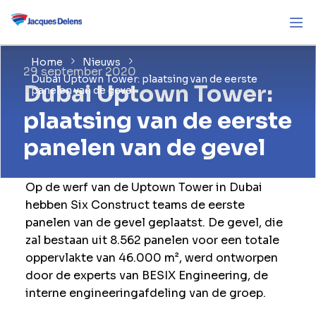
Home
Nieuws
29 september 2020
Dubai Uptown Tower: plaatsing van de eerste
Dubai Uptown Tower:
panelen van de gevel
plaatsing van de eerste
panelen van de gevel
Op de werf van de Uptown Tower in Dubai
hebben Six Construct teams de eerste
panelen van de gevel geplaatst. De gevel, die
zal bestaan uit 8.562 panelen voor een totale
oppervlakte van 46.000 m², werd ontworpen
door de experts van BESIX Engineering, de
interne engineeringafdeling van de groep.