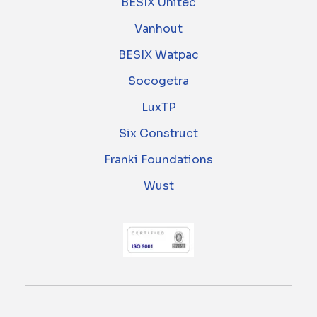
BESIX Unitec
Vanhout
BESIX Watpac
Socogetra
LuxTP
Six Construct
Franki Foundations
Wust