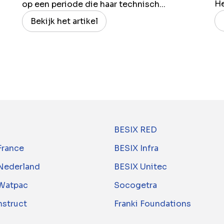
H
op een periode die haar technisch...
Bekijk het artikel
BESIX RED
France
BESIX Infra
Nederland
BESIX Unitec
Watpac
Socogetra
nstruct
Franki Foundations