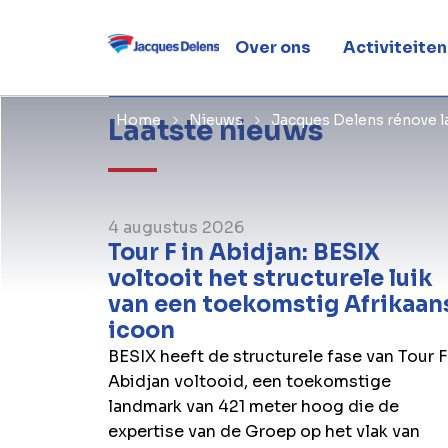
8 juni 2021
Over ons
Activiteiten
Home
Nieuws
Jacques Delens rénove la
Laatste nieuws
4 augustus 2026
Tour F in Abidjan: BESIX
voltooit het structurele luik
van een toekomstig Afrikaan
icoon
BESIX heeft de structurele fase van Tour F
Abidjan voltooid, een toekomstige
landmark van 421 meter hoog die de
expertise van de Groep op het vlak van