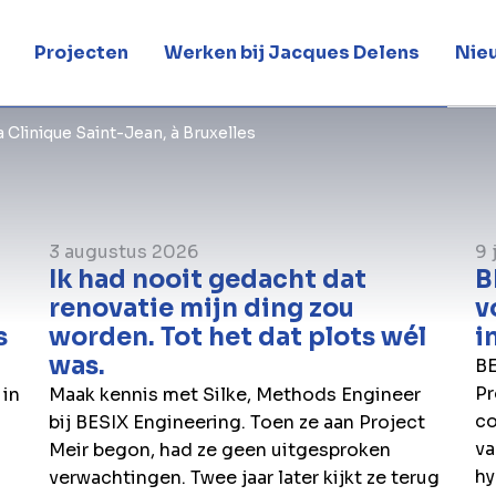
Projecten
Werken bij Jacques Delens
Nie
 Clinique Saint-Jean, à Bruxelles
3 augustus 2026
9 
Ik had nooit gedacht dat
B
renovatie mijn ding zou
v
s
worden. Tot het dat plots wél
i
was.
BE
Pr
 in
Maak kennis met Silke, Methods Engineer
co
bij BESIX Engineering. Toen ze aan Project
va
Meir begon, had ze geen uitgesproken
hy
verwachtingen. Twee jaar later kijkt ze terug