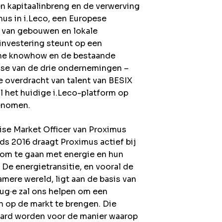
en kapitaalinbreng en de verwerving
mus in i.Leco, een Europese
r van gebouwen en lokale
nvestering steunt op een
sche knowhow en de bestaande
ise van de drie ondernemingen –
de overdracht van talent van BESIX
al het huidige i.Leco-platform op
genomen.
ise Market Officer van Proximus
nds 2016 draagt Proximus actief bij
 om te gaan met energie en hun
 De energietransitie, en vooral de
mere wereld, ligt aan de basis van
 aug∙e zal ons helpen om een
 op de markt te brengen. Die
aard worden voor de manier waarop