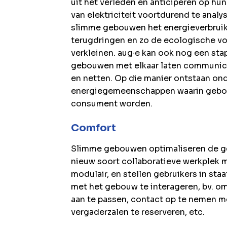
uit het verleden en anticiperen op hu
van elektriciteit voortdurend te analy
slimme gebouwen het energieverbruik 
terugdringen en zo de ecologische vo
verkleinen. aug∙e kan ook nog een sta
gebouwen met elkaar laten communice
en netten. Op die manier ontstaan on
energiegemeenschappen waarin gebo
consument worden.
Comfort
Slimme gebouwen optimaliseren de ge
nieuw soort collaboratieve werkplek m
modulair, en stellen gebruikers in st
met het gebouw te interageren, bv. om
aan te passen, contact op te nemen me
vergaderzalen te reserveren, etc.