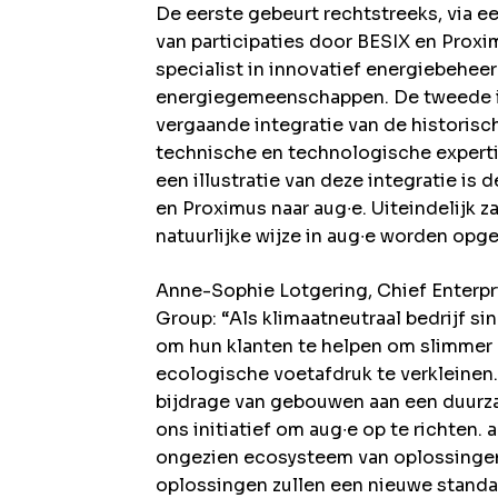
De eerste gebeurt rechtstreeks, via e
van participaties door BESIX en Proxi
specialist in innovatief energiebehee
energiegemeenschappen. De tweede i
vergaande integratie van de histori
technische en technologische expert
een illustratie van deze integratie is 
en Proximus naar aug∙e. Uiteindelijk z
natuurlijke wijze in aug∙e worden op
Anne-Sophie Lotgering, Chief Enterpr
Group: “Als klimaatneutraal bedrijf si
om hun klanten te helpen om slimmer
ecologische voetafdruk te verkleinen.
bijdrage van gebouwen aan een duurza
ons initiatief om aug∙e op te richten.
ongezien ecosysteem van oplossingen
oplossingen zullen een nieuwe stand