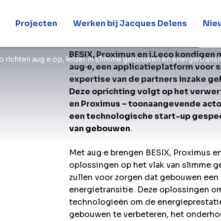
nsitie
Projecten
Werken bij Jacques Delens
Nie
BESIX, Proximus en i.Leco kondigen 
o richten aug∙e op, leider in slimme gebouwen en energietransi
aug∙e, een applicatieplatform voor
expertise van de partners inzake ge
Deze oprichting volgt op het verwer
en Proximus – toonaangevende actore
een technologische start-up gespec
van gebouwen
.
Met aug∙e brengen BESIX, Proximus en
oplossingen op het vlak van slimme 
zullen voor zorgen dat gebouwen een 
energietransitie. Deze oplossingen o
technologieën om de energieprestati
gebouwen te verbeteren, het onderhou