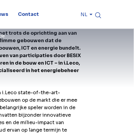
uws
Contact
NL
met trots de oprichting aan van
tie
 slimme gebouwen dat de
bouwen, ICT en energie bundelt.
ven van participaties door BESIX
n in de bouw en ICT – in i.Leco,
ialiseerd in het energiebeheer
 i.Leco state-of-the-art-
gebouwen op de markt die er mee
belangrijke speler worden in de
mvatten bijzonder innovatieve
es en de milieu-impact van
d ervan op lange termijn te