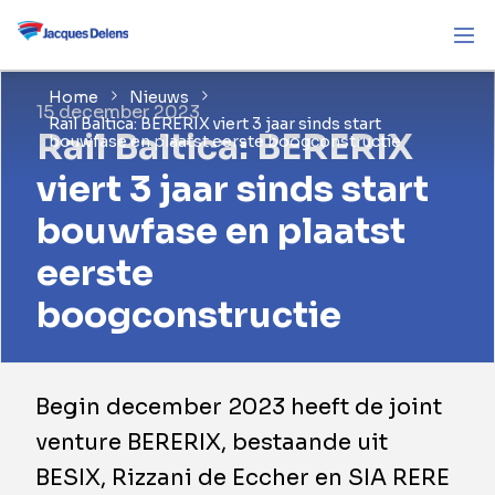
Home
Nieuws
15 december 2023
Rail Baltica: BERERIX viert 3 jaar sinds start
Rail Baltica: BERERIX
bouwfase en plaatst eerste boogconstructie
viert 3 jaar sinds start
bouwfase en plaatst
eerste
boogconstructie
Begin december 2023 heeft de joint
venture BERERIX, bestaande uit
BESIX, Rizzani de Eccher en SIA RERE