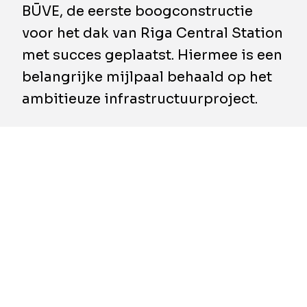
BŪVE, de eerste boogconstructie
voor het dak van Riga Central Station
met succes geplaatst. Hiermee is een
belangrijke mijlpaal behaald op het
ambitieuze infrastructuurproject.
Begin deze maand werd de eerste
boogconstructie geplaatst voor het nieuwe
centrale station van Riga. Met deze plaatsing
is de bouw van het dak officieel gestart en is
visueel het hoogste punt van 30 meter
bereikt. De dakstructuur van het station
bestaat uit verschillende boogconstructies