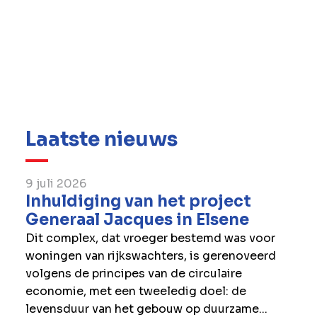
dit grote infrastructuurproject samen met
RIZZANI DE ECCHER en SIA RERE BŪVE aan
via een design-and-build contract.
Lees hier meer over het
project
.
Volg
hier
de laatste updates op.
Laatste nieuws
9 juli 2026
Inhuldiging van het project
Generaal Jacques in Elsene
Dit complex, dat vroeger bestemd was voor
woningen van rijkswachters, is gerenoveerd
volgens de principes van de circulaire
economie, met een tweeledig doel: de
levensduur van het gebouw op duurzame...