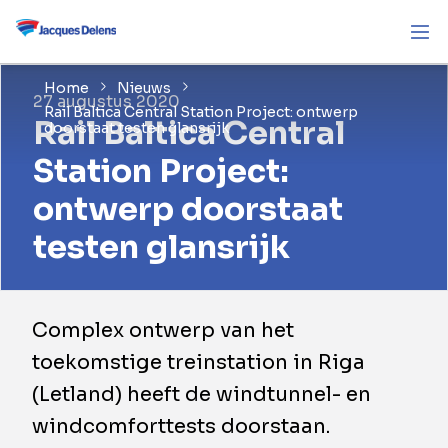
Home
Nieuws
27 augustus 2020
Rail Baltica Central Station Project: ontwerp
Rail Baltica Central
doorstaat testen glansrijk
Station Project:
ontwerp doorstaat
testen glansrijk
Complex ontwerp van het
toekomstige treinstation in Riga
(Letland) heeft de windtunnel- en
windcomforttests doorstaan.