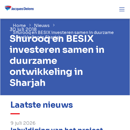
Home
Nieuws
30 juli 2018
Shurooq en BESIX investeren samen in duurzame
Shurooq en BESIX
ontwikkeling in Sharjah
investeren samen in
duurzame
ontwikkeling in
Sharjah
Laatste nieuws
9 juli 2026