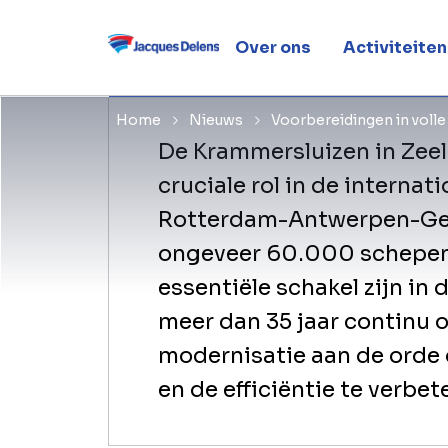
toegangsp
Over ons
Activiteiten
Home
Nieuws
Voorbereidingen in voll
De Krammersluizen in Zee
cruciale rol in de internat
Rotterdam-Antwerpen-Gent
ongeveer 60.000 schepen,
essentiële schakel zijn in
meer dan 35 jaar continu o
modernisatie aan de orde
en de efficiëntie te verbet