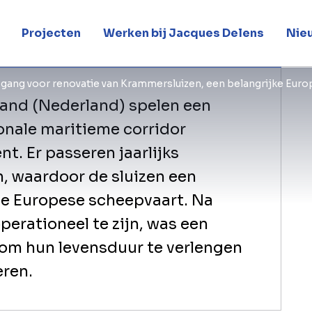
oort
Projecten
Werken bij Jacques Delens
Nie
e gang voor renovatie van Krammersluizen, een belangrijke Eu
land (Nederland) spelen een
ionale maritieme corridor
. Er passeren jaarlijks
 waardoor de sluizen een
 de Europese scheepvaart. Na
perationeel te zijn, was een
 om hun levensduur te verlengen
eren.