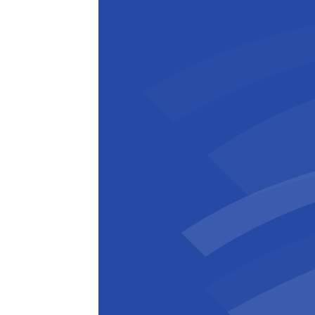
Dieter Behaeghel
Projectdirecteur
,
BESIX NL