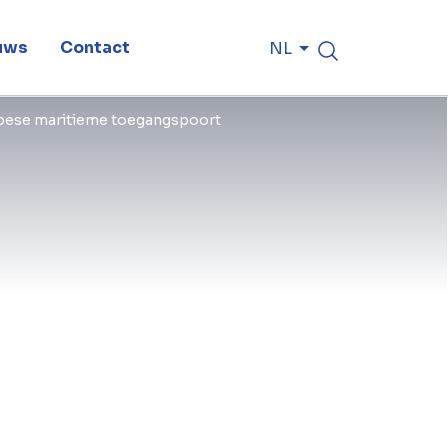
uws
Contact
NL
ropese maritieme toegangspoort