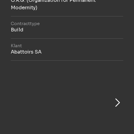
O.R.G. (Organization for Permanent
Modernity)
Contracttype
Build
Klant
Abattoirs SA