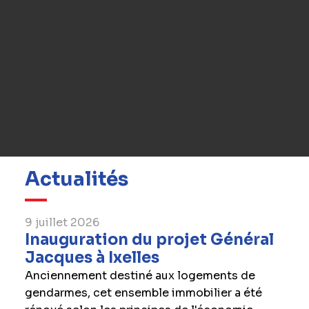
préconstruction, et découvrez comment une
collaboration anticipative peut transformer
votre vision en une réalité plus sûre et
durable.
Contactez-nous
Actualités
9 juillet 2026
Inauguration du projet Général
Jacques à Ixelles
Anciennement destiné aux logements de
gendarmes, cet ensemble immobilier a été