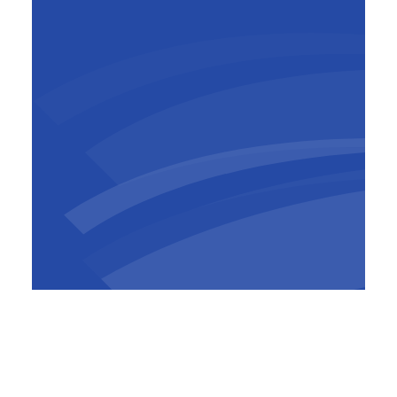
Jan Van Steirteghem
COO BESIX Construction
​Le modèle ECI modifie également le planning