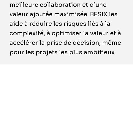
meilleure collaboration et d’une
valeur ajoutée maximisée. BESIX les
aide à réduire les risques liés à la
complexité, à optimiser la valeur et à
accélérer la prise de décision, même
pour les projets les plus ambitieux.
​Pendant de nombreuses années, le secteur de
la construction a suivi un processus linéaire :
d’abord l’appel d’offres, puis l’exécution.
Chaque phase disposait de sa propre équipe,
de ses priorités et de ses résultats. Si cette