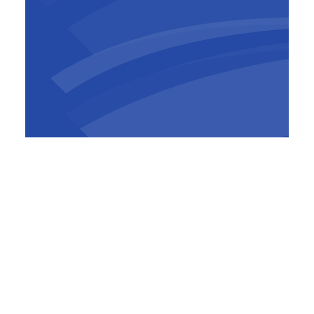
Jan Van Steirteghem
COO BESIX Construction
​Dans un processus traditionnel, l’implication
détaillée de l’entrepreneur ne commence
qu’une fois la conception largement définie et
l’appel d’offres attribué. De plus, l’alignement
essentiel entre le client, les concepteurs,
l’entrepreneur général et parfois les principaux