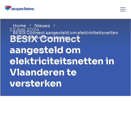
Home
Nieuws
23 mei 2024
BESIX Connect aangesteld om elektriciteitsnetten
BESIX Connect
in Vlaanderen te versterken
aangesteld om
elektriciteitsnetten in
Vlaanderen te
versterken