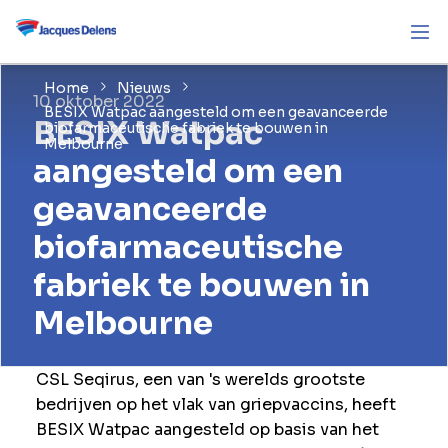
Home
Nieuws
10 oktober 2022
BESIX Watpac aangesteld om een geavanceerde
BESIX Watpac
biofarmaceutische fabriek te bouwen in
Melbourne
aangesteld om een
geavanceerde
biofarmaceutische
fabriek te bouwen in
Melbourne
CSL Seqirus, een van 's werelds grootste
bedrijven op het vlak van griepvaccins, heeft
BESIX Watpac aangesteld op basis van het