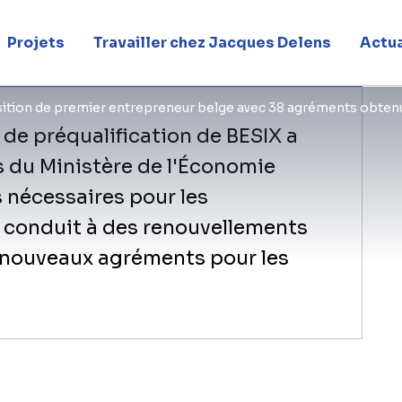
nts obtenus
Projets
Travailler chez Jacques Delens
Actua
ition de premier entrepreneur belge avec 38 agréments obten
 de préqualification de BESIX a
 du Ministère de l'Économie
 nécessaires pour les
 conduit à des renouvellements
 nouveaux agréments pour les
Pour être éligible aux marchés publics
agrément. Celui-ci atteste de la comp
financière de l'entrepreneur. En d'aut