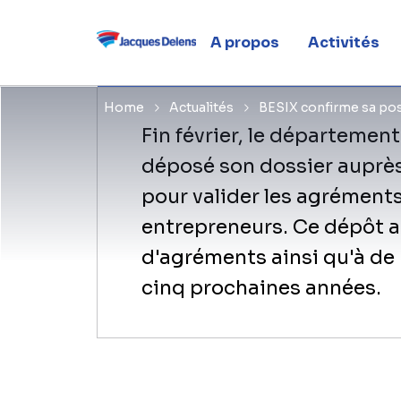
38 agréme
A propos
Activités
Home
Actualités
BESIX confirme sa pos
Fin février, le département
déposé son dossier auprès
pour valider les agréments
entrepreneurs. Ce dépôt a
d'agréments ainsi qu'à de
cinq prochaines années.