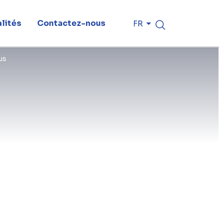
lités
Contactez-nous
FR
us
, un entrepreneur doit obtenir un
étence technique et de la solidité
res termes, l'agrément fonctionne