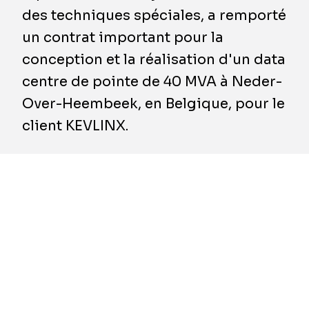
des techniques spéciales, a remporté
un contrat important pour la
conception et la réalisation d'un data
centre de pointe de 40 MVA à Neder-
Over-Heembeek, en Belgique, pour le
client KEVLINX.
KEVLINX est un fournisseur de premier plan de
data centres de haute performance, qui
s'adresse spécifiquement aux grandes
entreprises, gouvernements et prestataires de
services cloud nécessitant une colocalisation
flexible ou un espace dédié à la redistribution