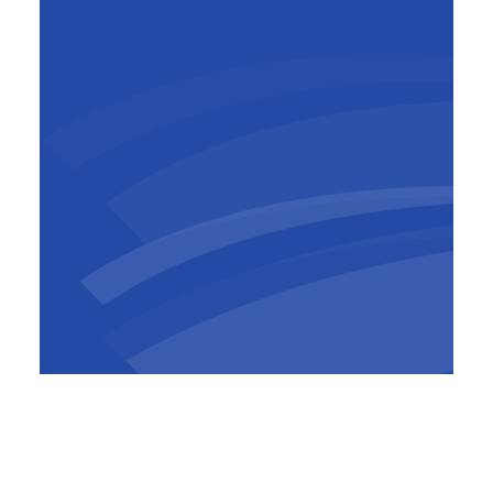
Tom Cnudde
Business Development
Director
,
BESIX Belgium-
Luxembourg
Le site offrira une capacité totale de 40 MVA,
développée en deux phases distinctes, avec
un potentiel d'expansion sur le site. BESIX est
fier d'être en charge de la première phase de