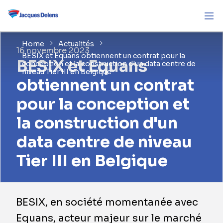
Home
Actualités
16 novembre 2023
BESIX et Equans obtiennent un contrat pour la
BESIX et Equans
conception et la construction d'un data centre de
niveau Tier III en Belgique
obtiennent un contrat
pour la conception et
la construction d'un
data centre de niveau
Tier III en Belgique
BESIX, en société momentanée avec
Equans, acteur majeur sur le marché