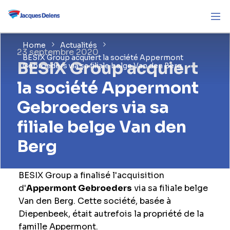
Home
Actualités
23 septembre 2020
BESIX Group acquiert la société Appermont
BESIX Group acquiert
Gebroeders via sa filiale belge Van den Berg
la société Appermont
Gebroeders via sa
filiale belge Van den
Berg
BESIX Group a finalisé l'acquisition
d'
Appermont Gebroeders
via sa filiale belge
Van den Berg. Cette société, basée à
Diepenbeek, était autrefois la propriété de la
famille Appermont.