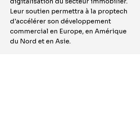
digitalisation du secteur immobilier.
Leur soutien permettra à la proptech
d'accélérer son développement
commercial en Europe, en Amérique
du Nord et en Asie.
Square Sense optimise la performance
environnementale et financière des bureaux et
des immeubles résidentiels gérés en
collectant et en analysant toutes les données
produites par l’usage d'un bâtiment. Cela
inclut les données financières, les données
d’usage et les données techniques, telles que
les données de consommation énergétique et