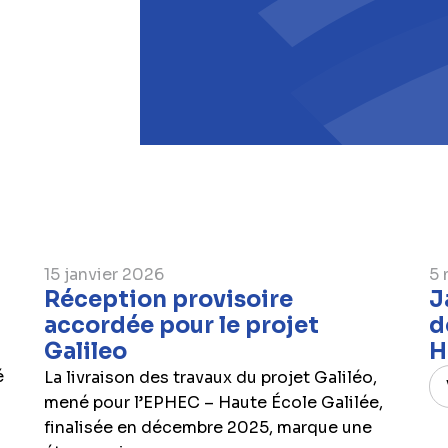
Mark Beyst
General Manager
15 janvier 2026
5 
Réception provisoire
J
accordée pour le projet
d
Galileo
H
é
La livraison des travaux du projet Galiléo,
mené pour l’EPHEC – Haute École Galilée,
finalisée en décembre 2025, marque une