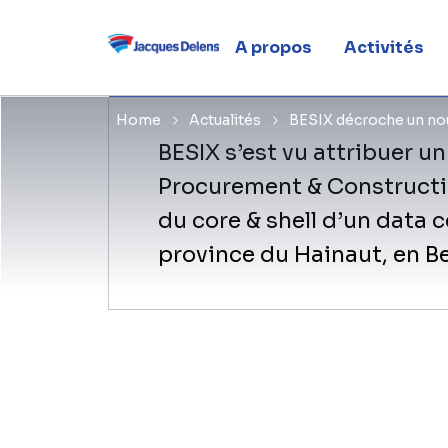
en Walloni
A propos
Activités
Home
Actualités
BESIX décroche un nou
BESIX s’est vu attribuer u
Procurement & Constructio
du core & shell d’un data 
province du Hainaut, en B