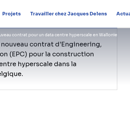
e
Projets
Travailler chez Jacques Delens
Actua
veau contrat pour un data centre hyperscale en Wallonie
n nouveau contrat d’Engineering,
n (EPC) pour la construction
centre hyperscale dans la
elgique.
Il s’agit du quatrième projet de data 
Wallonie, confirmant une nouvelle fois 
rapidement des infrastructures numé
À mesure que la dépendance aux donnée
s’imposent comme des infrastructures 
services numériques. En Wallonie, BE