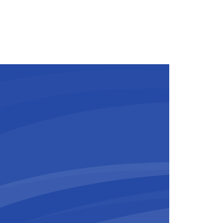
s délais contraints, grâce à une
 maîtrisée. Forte de plusieurs
l’international, l’entreprise poursuit
ans le secteur des infrastructures