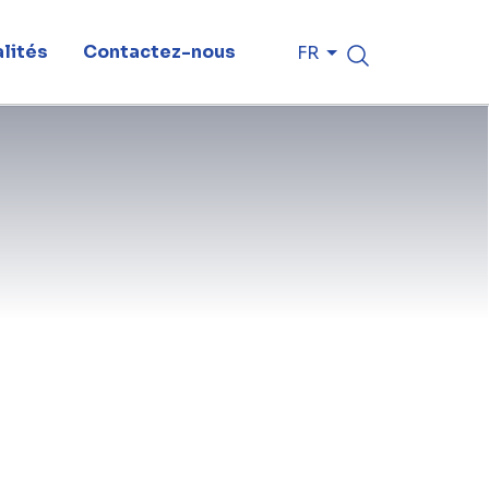
lités
Contactez-nous
FR
centre pour ce leader mondial en
la capacité de l’entreprise à livrer
riques complexes.
s s’intensifie, les data centres
essentielles à la continuité des
SIX contribue activement à cette