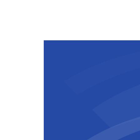
des infrastructures complexes dans de
ingénierie rigoureuse et une exécution
réalisations récentes en Belgique et à 
ainsi le renforcement de sa position d
numériques.