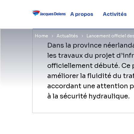
aux Pays-B
A propos
Activités
Home
Actualités
Lancement officiel de
​Dans la province néerland
les travaux du projet d’in
officiellement débuté. Ce 
améliorer la fluidité du traf
accordant une attention pa
à la sécurité hydraulique.