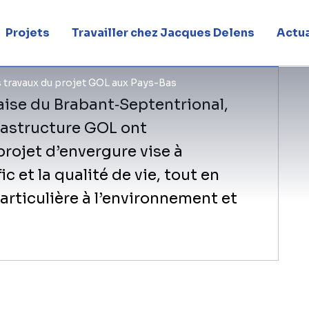
as
Projets
Travailler chez Jacques Delens
Actua
s travaux du projet GOL aux Pays-Bas
aise du Brabant‑Septentrional,
frastructure GOL ont
projet d’envergure vise à
ic et la qualité de vie, tout en
rticulière à l’environnement et
​Sur le chantier de Waalwijk, Wilma Di
Brabant‑Septentrional, et Walter Deele
donné le coup d’envoi symbolique de