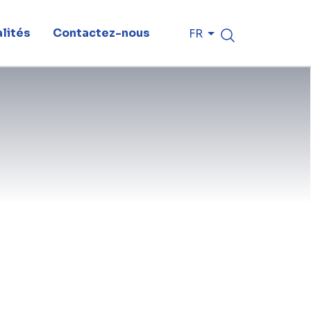
lités
Contactez-nous
FR
rken, députée provinciale du
n, directeur de Mourik Infra, ont
s travaux au nom du consortium