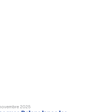
t également deux corridors
’A59, ainsi que de nouvelles zones
urik réaliseront une véloroute rapide
t.
Mourik mettent l’accent sur la
a réduction des nuisances pour les
un GOL plus sûr, mieux accessible et
novembre 2025