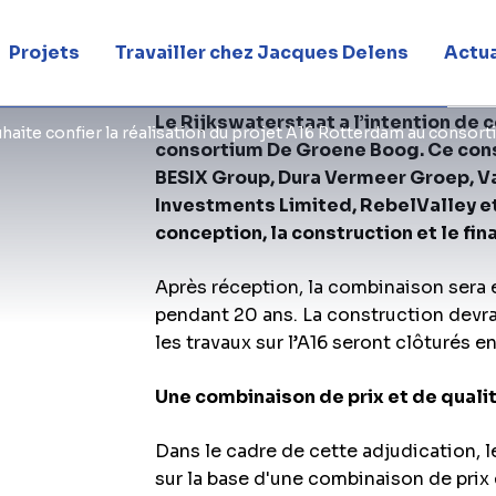
Projets
Travailler chez Jacques Delens
Actua
Le Rijkswaterstaat a l’intention de 
uhaite confier la réalisation du projet A16 Rotterdam au conso
consortium De Groene Boog. Ce con
BESIX Group, Dura Vermeer Groep, V
Investments Limited, RebelValley et
conception, la construction et le fi
Après réception, la combinaison sera 
pendant 20 ans. La construction devra
les travaux sur l’A16 seront clôturés e
Une combinaison de prix et de quali
Dans le cadre de cette adjudication, l
sur la base d'une combinaison de prix 