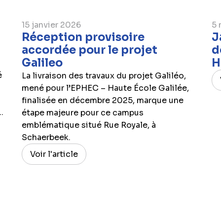
15 janvier 2026
5 
Réception provisoire
J
accordée pour le projet
d
Galileo
H
é
La livraison des travaux du projet Galiléo,
mené pour l’EPHEC – Haute École Galilée,
finalisée en décembre 2025, marque une
.
étape majeure pour ce campus
emblématique situé Rue Royale, à
Schaerbeek.
Voir l'article