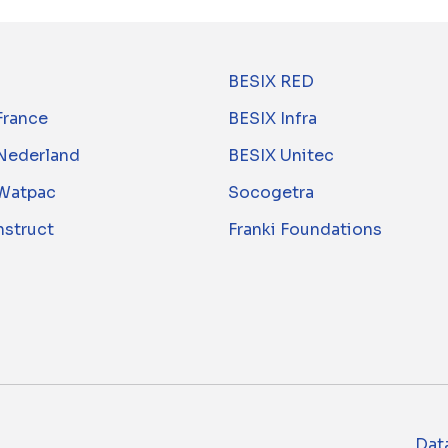
BESIX RED
France
BESIX Infra
Nederland
BESIX Unitec
Watpac
Socogetra
nstruct
Franki Foundations
Dat