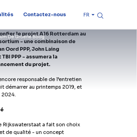
lités
Contactez-nous
FR
confier le projet A16 Rotterdam au
rtium De Groene Boog
sortium - une combinaison de
an Oord PPP, John Laing
 TBI PPP - assumera la
nancement du projet.
encore responsable de l’entretien
it démarrer au printemps 2019, et
n 2024.
té
e Rijkswaterstaat a fait son choix
et de qualité - un concept