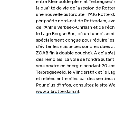
entre Kleinpolderplein et Terbregseplei
la qualité de vie de la région de Rott
une nouvelle autoroute : l’A16 Rotterd
périphérie nord-est de Rotterdam, ave
de l’Ankie Verbeek-Ohrlaan et de l’éch
le Lage Bergse Bos, où un tunnel semi-
spécialement conçue pour réduire les br
d'éviter les nuisances sonores dues au
ZOAB fin à double couche). À cela s’aj
des remblais. La voie se fondra autant
sera neutre en énergie pendant 20 ans
Terbregseveld, le Vlinderstrik et le 
et reliées entre elles par des sentiers
Pour plus d’infos, consultez le site W
www.a16rotterdam.nl
.