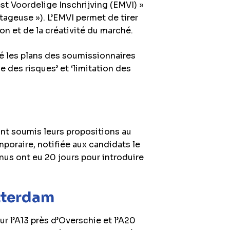
t Voordelige Inschrijving (EMVI) »
ageuse »). L’EMVI permet de tirer
ion et de la créativité du marché.
é les plans des soumissionnaires
ise des risques’ et ‘limitation des
nt soumis leurs propositions au
mporaire, notifiée aux candidats le
nus ont eu 20 jours pour introduire
tterdam
r l’A13 près d’Overschie et l’A20