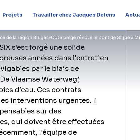
ecord
Projets
Travailler chez Jacques Delens
Actua
ce de la région Bruges-Côte belge rénove le pont de Slijpe à 
SIX s'est forgé une solide
reuses années dans l'entretien
vigables par le biais de
 ‘De Vlaamse Waterweg’,
voies d’eau. Ces contrats
 interventions urgentes. Il
spensables sur des
es, qui doivent être effectuées
 Récemment, l'équipe de