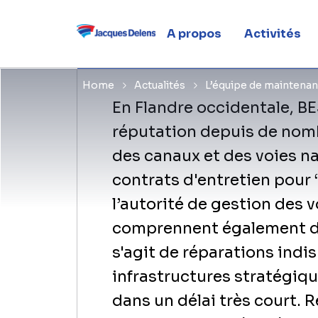
un temps r
A propos
Activités
Home
Actualités
L’équipe de maintenan
En Flandre occidentale, BE
réputation depuis de nomb
des canaux et des voies na
contrats d'entretien pour
l’autorité de gestion des 
comprennent également des
s'agit de réparations indi
infrastructures stratégiqu
dans un délai très court.