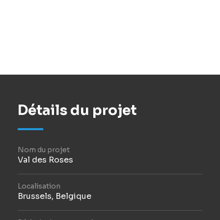
Le principe du cantou est que contrairement
aux maisons de repos traditionnelles pour
lesquelles le concept s'approche plus du
système hospitalier, dans le cantou, les
chambres sont implantées autour de l'espace
de vie des résidents
Détails du projet
Nom du projet
Val des Roses
Localisation
Brussels, Belgique