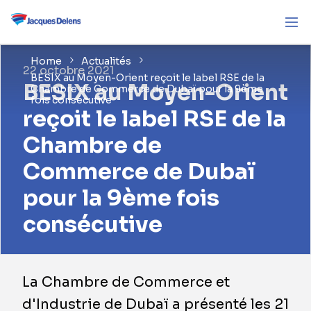
Home
Actualités
22 octobre 2021
BESIX au Moyen-Orient reçoit le label RSE de la
BESIX au Moyen-Orient
Chambre de Commerce de Dubaï pour la 9ème
fois consécutive
reçoit le label RSE de la
Chambre de
Commerce de Dubaï
pour la 9ème fois
consécutive
La Chambre de Commerce et
d'Industrie de Dubaï a présenté les 21