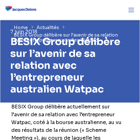
Home
Actualités
7 juin 2018
BESIX Group délibère sur l’avenir de sa relation
BESIX Group délibère
avec l’entrepreneur australien Watpac
sur l’avenir de sa
relation avec
l’entrepreneur
australien Watpac
BESIX Group délibère actuellement sur
l’avenir de sa relation avec l’entrepreneur
Watpac, coté à la bourse australienne, au vu
des résultats de la réunion (« Scheme
Meeting »), au cours de laquelle les